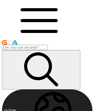
IT
EUR