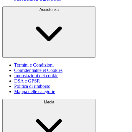
Assistenza
Termini e Condizioni
Confidentialité et Cookies
Impostazioni dei cookie
DSA e GPSR
Politica di rimborso
Mappa delle categorie
Media