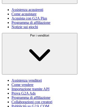
Assistenza acquirenti
Come acquistare
Acquista con G2A Plus
Programma di affiliazione
Notizie sui giochi
Per i venditori
Assistenza venditori
Come vendere
Importazione tramite API
Prova G2A Ads
Programma di affiliazione
Collaborazioni con creatori
Pubblicità su G2A.COM