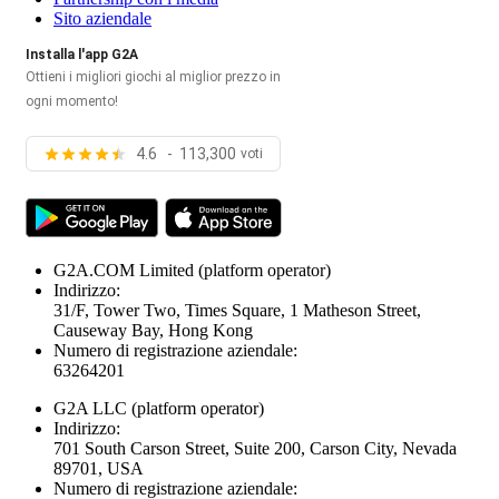
Sito aziendale
Installa l'app G2A
Ottieni i migliori giochi al miglior prezzo in
ogni momento!
4.6 - 113,300
voti
G2A.COM Limited
(platform operator)
Indirizzo:
31/F, Tower Two, Times Square, 1 Matheson Street,
Causeway Bay, Hong Kong
Numero di registrazione aziendale:
63264201
G2A LLC
(platform operator)
Indirizzo:
701 South Carson Street, Suite 200, Carson City, Nevada
89701, USA
Numero di registrazione aziendale: