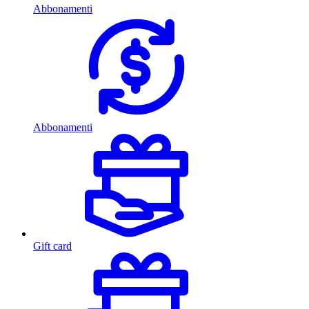
Abbonamenti
Abbonamenti
Gift card