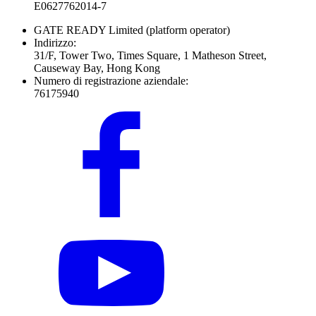
E0627762014-7
GATE READY Limited
(platform operator)
Indirizzo:
31/F, Tower Two, Times Square, 1 Matheson Street,
Causeway Bay, Hong Kong
Numero di registrazione aziendale:
76175940