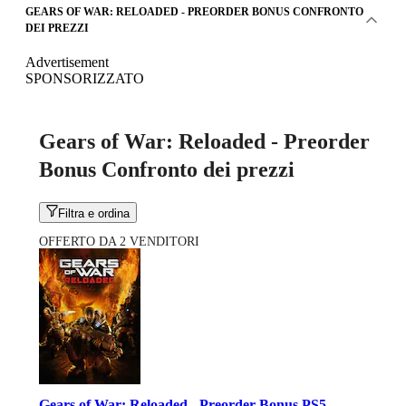
GEARS OF WAR: RELOADED - PREORDER BONUS CONFRONTO
DEI PREZZI
Advertisement
SPONSORIZZATO
Gears of War: Reloaded - Preorder
Bonus Confronto dei prezzi
Filtra e ordina
OFFERTO DA 2 VENDITORI
Gears of War: Reloaded - Preorder Bonus PS5