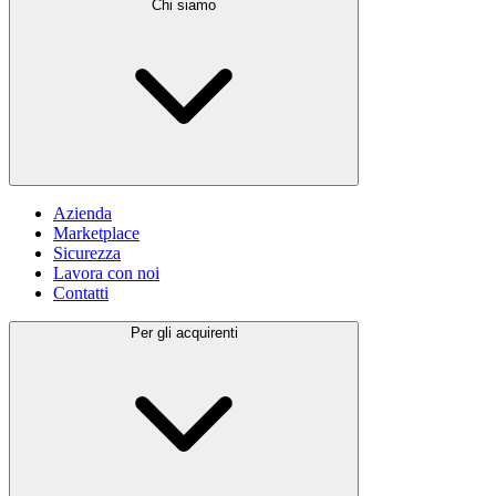
Chi siamo
Azienda
Marketplace
Sicurezza
Lavora con noi
Contatti
Per gli acquirenti