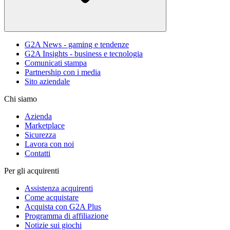
G2A News - gaming e tendenze
G2A Insights - business e tecnologia
Comunicati stampa
Partnership con i media
Sito aziendale
Chi siamo
Azienda
Marketplace
Sicurezza
Lavora con noi
Contatti
Per gli acquirenti
Assistenza acquirenti
Come acquistare
Acquista con G2A Plus
Programma di affiliazione
Notizie sui giochi