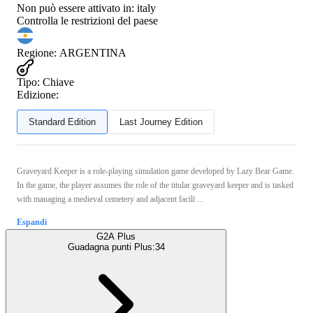
Non può essere attivato in:
italy
Controlla le restrizioni del paese
Regione
:
ARGENTINA
Tipo
:
Chiave
Edizione:
Standard Edition
Last Journey Edition
Graveyard Keeper is a role-playing simulation game developed by Lazy Bear Game.
In the game, the player assumes the role of the titular graveyard keeper and is tasked
with managing a medieval cemetery and adjacent facili ...
Espandi
G2A Plus
Guadagna punti Plus:
34