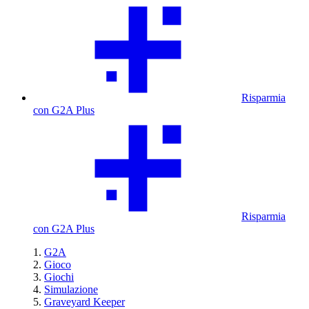
Risparmia
con G2A Plus
Risparmia
con G2A Plus
G2A
Gioco
Giochi
Simulazione
Graveyard Keeper