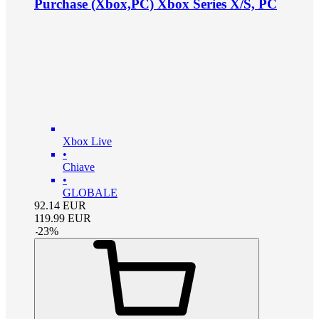
Purchase (Xbox,PC) Xbox Series X/S, PC
Xbox Live
•
Chiave
•
GLOBALE
92.14
EUR
119.99
EUR
-
23
%