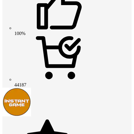
100%
44187