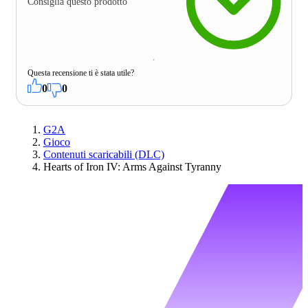
Consiglia questo prodotto
Questa recensione ti è stata utile?
0
0
G2A
Gioco
Contenuti scaricabili (DLC)
Hearts of Iron IV: Arms Against Tyranny