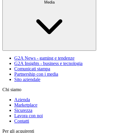
Media
G2A News - gaming e tendenze
G2A Insights - business e tecnologia
Comunicati stampa
Partnership con i media
Sito aziendale
Chi siamo
Azienda
Marketplace
Sicurezza
Lavora con noi
Contatti
Per gli acquirenti