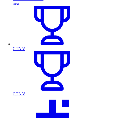
new
GTA V
GTA V