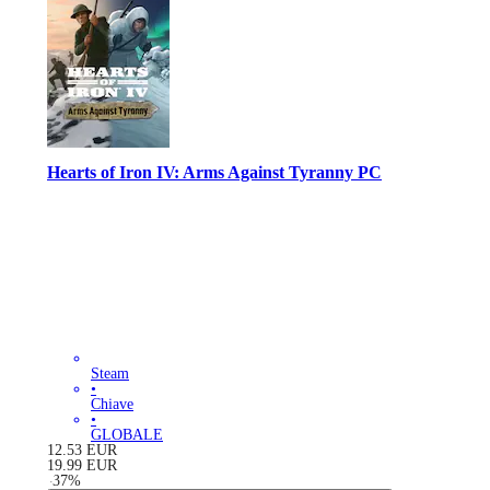
Hearts of Iron IV: Arms Against Tyranny PC
Steam
•
Chiave
•
GLOBALE
12.53
EUR
19.99
EUR
-
37
%