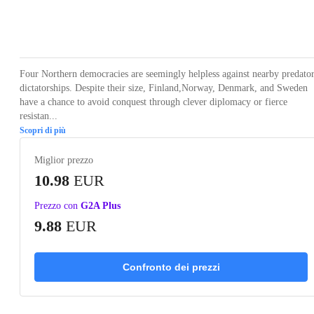
Loading...
Loading...
Loading...
Loading...
Loading
Four Northern democracies are seemingly helpless against nearby predato
dictatorships. Despite their size, Finland,Norway, Denmark, and Sweden
have a chance to avoid conquest through clever diplomacy or fierce
resistan...
Scopri di più
Miglior prezzo
10.98
EUR
Prezzo con
G2A Plus
9.88
EUR
Confronto dei prezzi