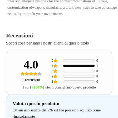
trees and alternate histories for the northernmost nations of Europe,
customization ofweapons manufacturers, and new ways to take advantage 
neutrality to profit your own citizens.
Recensioni
Scopri cosa pensano i nostri clienti di questo titolo
4.0
5
0
4
1
3
0
2
0
1 recensioni
1
0
1 su 1
(100%)
utenti consigliano questo prodotto
Valuta questo prodotto
Ottieni uno
sconto del 5%
sul tuo prossimo acquisto come
ringraziamento