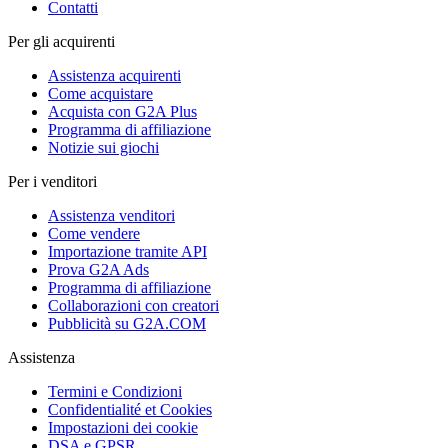
Contatti
Per gli acquirenti
Assistenza acquirenti
Come acquistare
Acquista con G2A Plus
Programma di affiliazione
Notizie sui giochi
Per i venditori
Assistenza venditori
Come vendere
Importazione tramite API
Prova G2A Ads
Programma di affiliazione
Collaborazioni con creatori
Pubblicità su G2A.COM
Assistenza
Termini e Condizioni
Confidentialité et Cookies
Impostazioni dei cookie
DSA e GPSR