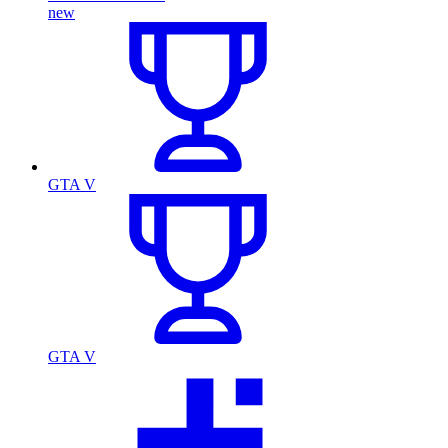
new
GTA V
GTA V