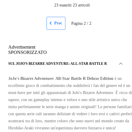
23
esauriti 23 articoli
Prec
Pagina
2
/
2
Advertisement
SPONSORIZZATO
SUL JOJO'S BIZARRE ADVENTURE: ALL-STAR BATTLE R
JoJo's Bizarre Adventure: All-Star Battle R Deluxe Edition
è un
eccellente gioco di combattimento che soddisferà i fan del genere ed è un
must-have per tutti gli appassionati di JoJo's Bizarre Adventure. È ricco di
sapore, con un gameplay intenso e veloce e uno stile artistico unico che
imita perfettamente le serie manga e anime originali! Le persone familiari
con questa serie cult saranno deliziate di vedere i loro eroi e cattivi preferi
scontrarsi tra di loro, mentre coloro che sono nuovi nel mondo creato da
Hirohiko Araki vivranno un'esperienza davvero bizzarra e unica!