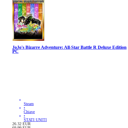
JoJo's Bizarre Adventure: All-Star Battle R Deluxe Edition
PC
Steam
•
Chiave
•
STATI UNITI
26.32
EUR
69.99
EUR