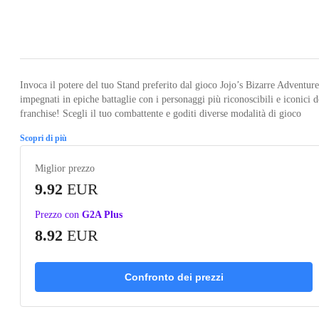
Loading...
Loading...
Loading...
Loading...
Loading
Invoca il potere del tuo Stand preferito dal gioco Jojo’s Bizarre Adventure
impegnati in epiche battaglie con i personaggi più riconoscibili e iconici d
franchise! Scegli il tuo combattente e goditi diverse modalità di gioco
Scopri di più
Miglior prezzo
9.92
EUR
Prezzo con
G2A Plus
8.92
EUR
Confronto dei prezzi