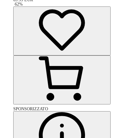
-
62
%
SPONSORIZZATO