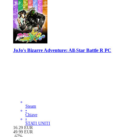
JoJo's Bizarre Adventure: All-Star Battle R PC
Steam
•
Chiave
•
STATI UNITI
16.29
EUR
49.99
EUR
-
67
%