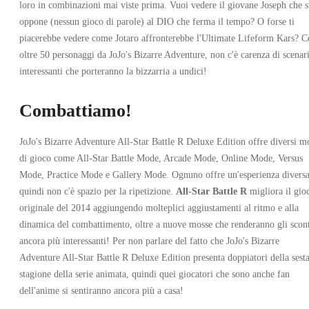
loro in combinazioni mai viste prima. Vuoi vedere il giovane Joseph che s
oppone (nessun gioco di parole) al DIO che ferma il tempo? O forse ti
piacerebbe vedere come Jotaro affronterebbe l'Ultimate Lifeform Kars? 
oltre 50 personaggi da JoJo's Bizarre Adventure, non c'è carenza di scenar
interessanti che porteranno la bizzarria a undici!
Combattiamo!
JoJo's Bizarre Adventure All-Star Battle R Deluxe Edition offre diversi m
di gioco come All-Star Battle Mode, Arcade Mode, Online Mode, Versus
Mode, Practice Mode e Gallery Mode. Ognuno offre un'esperienza diversa
quindi non c'è spazio per la ripetizione.
All-Star Battle R
migliora il gio
originale del 2014 aggiungendo molteplici aggiustamenti al ritmo e alla
dinamica del combattimento, oltre a nuove mosse che renderanno gli scont
ancora più interessanti! Per non parlare del fatto che JoJo's Bizarre
Adventure All-Star Battle R Deluxe Edition presenta doppiatori della sest
stagione della serie animata, quindi quei giocatori che sono anche fan
dell'anime si sentiranno ancora più a casa!