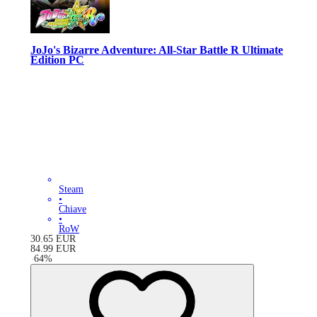
JoJo's Bizarre Adventure: All-Star Battle R Ultimate
Edition PC
Steam
•
Chiave
•
RoW
30.65
EUR
84.99
EUR
-
64
%