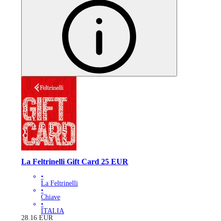
La Feltrinelli Gift Card 25 EUR
•
La Feltrinelli
•
Chiave
•
ITALIA
28.16
EUR