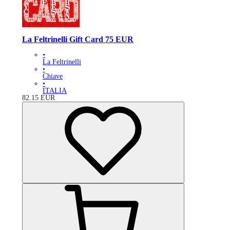
La Feltrinelli Gift Card 75 EUR
•
La Feltrinelli
•
Chiave
•
ITALIA
82.15
EUR