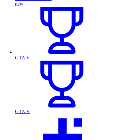
new
GTA V
GTA V