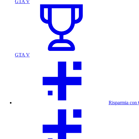
GTA V
GTA V
Risparmia con