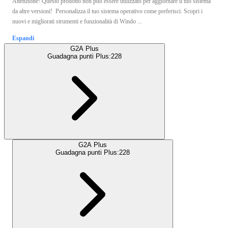
Attenzione! Questo prodotto non può essere utilizzato per aggiornare il tuo sistema
da altre versioni! Personalizza il tuo sistema operativo come preferisci. Scopri i
nuovi e migliorati strumenti e funzionalità di Windo ...
Espandi
G2A Plus
Guadagna punti Plus:
228
G2A Plus
Guadagna punti Plus:
228