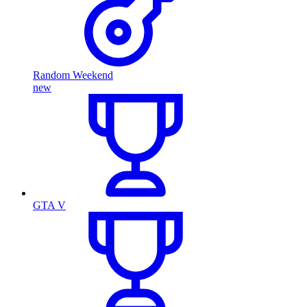
Random Weekend
new
GTA V