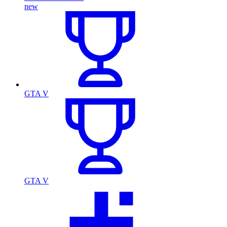
new
GTA V
GTA V