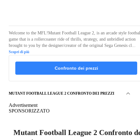
Loading...
Loading...
Loading...
Loading...
Loading
Welcome to the MFL!Mutant Football League 2, is an arcade style footbal
game that is a rollercoaster ride of thrills, strategy, and unbridled action
brought to you by the designer/creator of the original Sega Genesis cl...
Scopri di più
Confronto dei prezzi
MUTANT FOOTBALL LEAGUE 2 CONFRONTO DEI PREZZI
Advertisement
SPONSORIZZATO
Mutant Football League 2 Confronto d