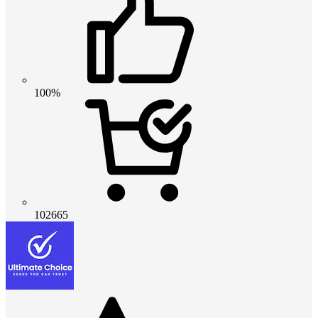
100%
102665