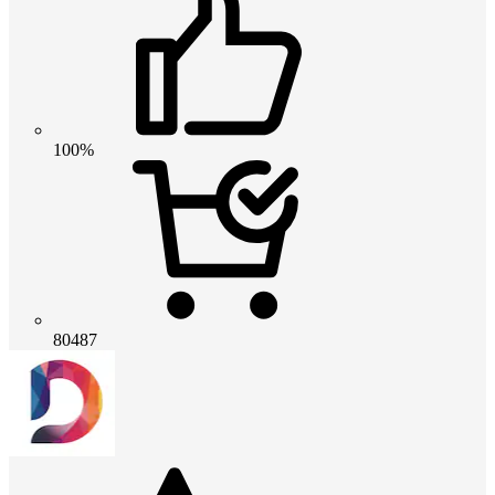
100%
80487