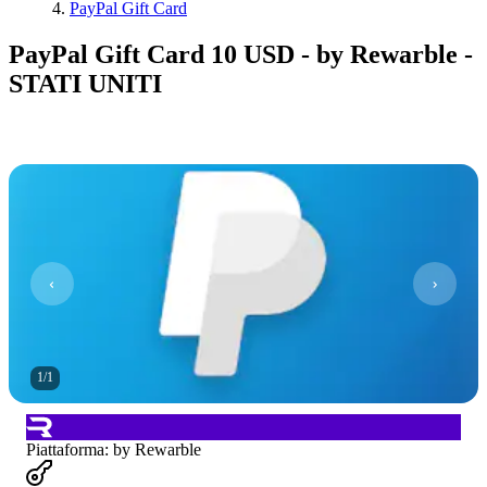
PayPal Gift Card
PayPal Gift Card 10 USD - by Rewarble -
STATI UNITI
1
/
1
Piattaforma
:
by Rewarble