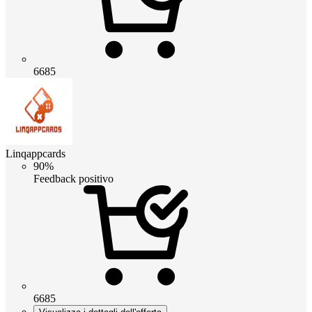
6685
Linqappcards
90%
Feedback positivo
6685