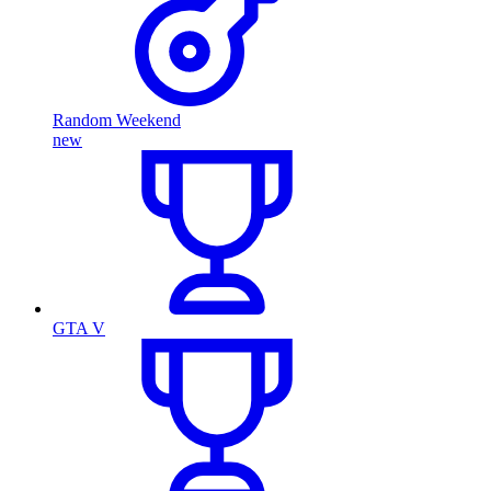
Random Weekend
new
GTA V