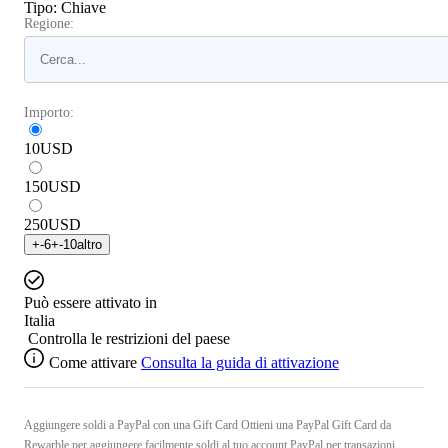
Tipo
:
Chiave
Regione:
Importo:
10
USD
150
USD
250
USD
+
-6
+
-10
altro
Può essere attivato in
Italia
Controlla le restrizioni del paese
Come attivare
Consulta la guida di attivazione
Aggiungere soldi a PayPal con una Gift Card Ottieni una PayPal Gift Card da
Rewarble per aggiungere facilmente soldi al tuo account PayPal per transazioni