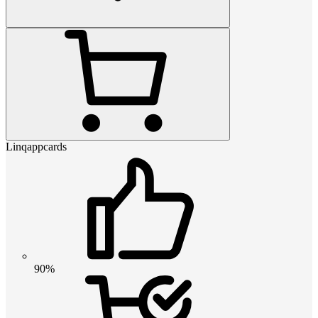
Linqappcards
90%