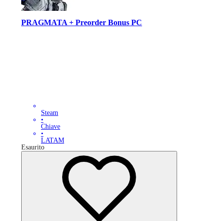
PRAGMATA + Preorder Bonus PC
Steam
•
Chiave
•
LATAM
Esaurito