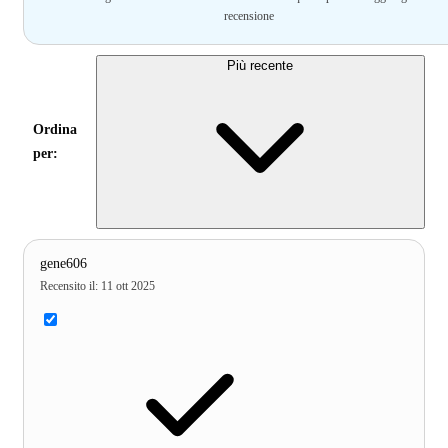
recensione
Più recente
Ordina
per:
gene606
Recensito il
:
11 ott 2025