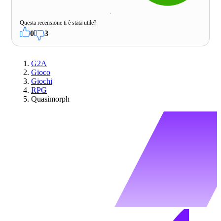
Questa recensione ti è stata utile?
0
3
G2A
Gioco
Giochi
RPG
Quasimorph