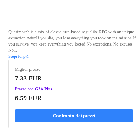
Loading...
Loading...
Loading...
Loading...
Loading
Quasimorph is a mix of classic turn-based roguelike RPG with an unique
extraction twist:If you die, you lose everything you took on the mission.If
you survive, you keep everything you looted.No exceptions. No excuses.
No...
Scopri di più
Miglior prezzo
7.33
EUR
Prezzo con
G2A Plus
6.59
EUR
Confronto dei prezzi