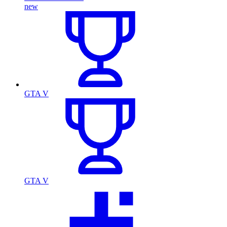
new
GTA V
GTA V