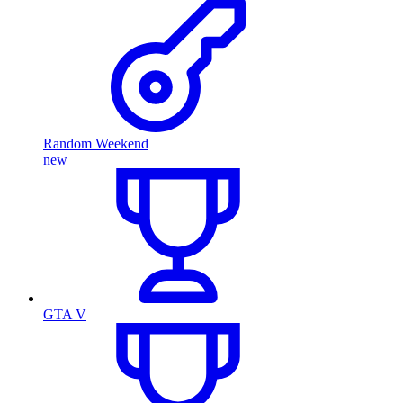
Random Weekend
new
GTA V