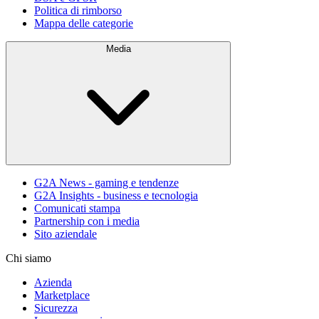
Politica di rimborso
Mappa delle categorie
Media
G2A News - gaming e tendenze
G2A Insights - business e tecnologia
Comunicati stampa
Partnership con i media
Sito aziendale
Chi siamo
Azienda
Marketplace
Sicurezza