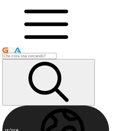
IT
EUR