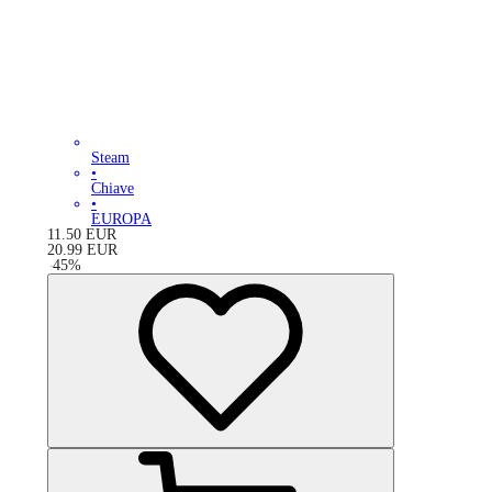
Steam
•
Chiave
•
EUROPA
11.50
EUR
20.99
EUR
-
45
%