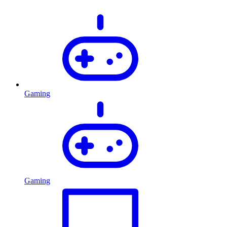
Gaming
Gaming