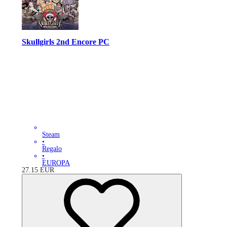
Skullgirls 2nd Encore PC
Steam
•
Regalo
•
EUROPA
27.15
EUR