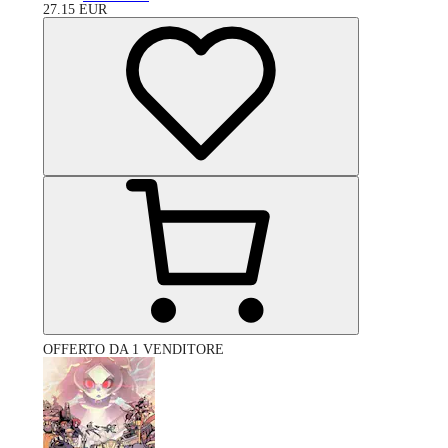
27.15
EUR
OFFERTO DA 1 VENDITORE