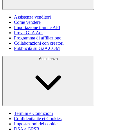
Assistenza venditori
Come vendere
Importazione tramite API
Prova G2A Ads
Programma di affiliazione
Collaborazioni con creatori
Pubblicità su G2A.COM
Assistenza
Termini e Condizioni
Confidentialité et Cookies
Impostazioni dei cookie
DSA e GPSR