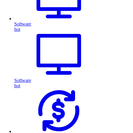
Software
hot
Software
hot