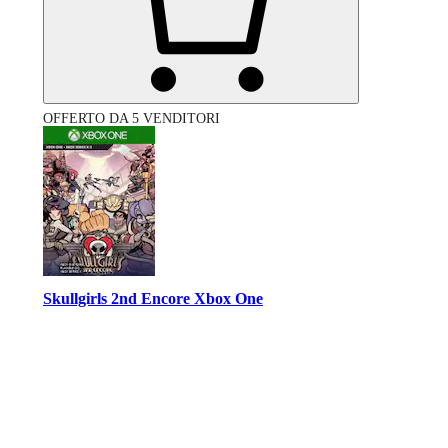
OFFERTO DA 5 VENDITORI
Skullgirls 2nd Encore Xbox One