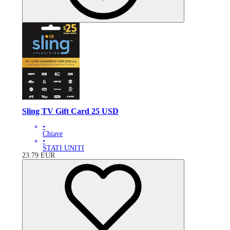
Sling TV Gift Card 25 USD
•
Chiave
•
STATI UNITI
23.79
EUR