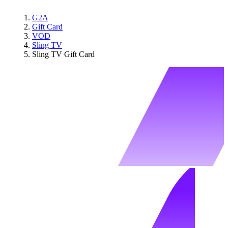
G2A
Gift Card
VOD
Sling TV
Sling TV Gift Card