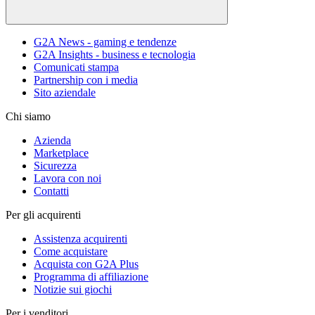
G2A News - gaming e tendenze
G2A Insights - business e tecnologia
Comunicati stampa
Partnership con i media
Sito aziendale
Chi siamo
Azienda
Marketplace
Sicurezza
Lavora con noi
Contatti
Per gli acquirenti
Assistenza acquirenti
Come acquistare
Acquista con G2A Plus
Programma di affiliazione
Notizie sui giochi
Per i venditori