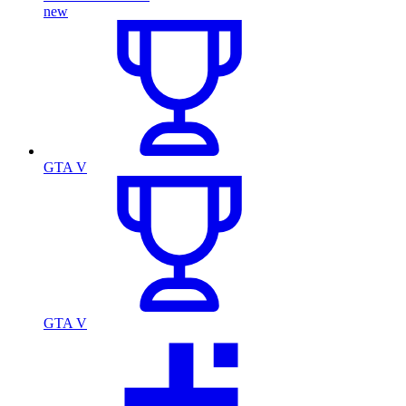
new
GTA V
GTA V