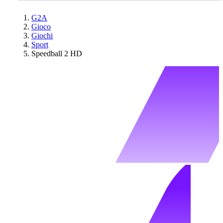
G2A
Gioco
Giochi
Sport
Speedball 2 HD