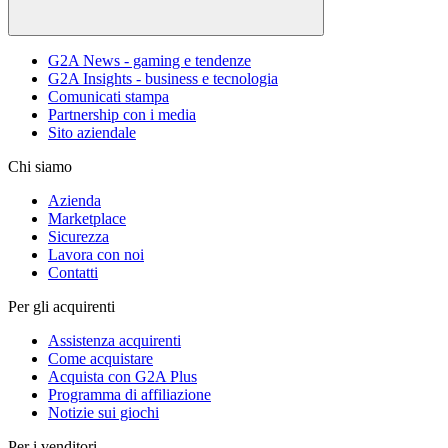
G2A News - gaming e tendenze
G2A Insights - business e tecnologia
Comunicati stampa
Partnership con i media
Sito aziendale
Chi siamo
Azienda
Marketplace
Sicurezza
Lavora con noi
Contatti
Per gli acquirenti
Assistenza acquirenti
Come acquistare
Acquista con G2A Plus
Programma di affiliazione
Notizie sui giochi
Per i venditori