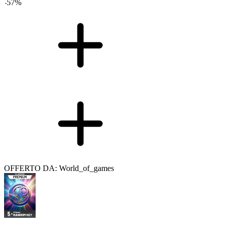
-
57
%
OFFERTO DA: World_of_games