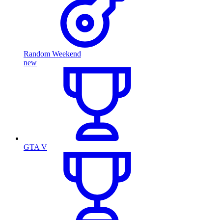
Random Weekend
new
GTA V