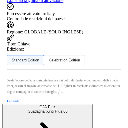
Consulta la guida di attivazione
Può essere attivato in:
italy
Controlla le restrizioni del paese
Regione
:
GLOBALE (SOLO INGLESE)
Tipo
:
Chiave
Edizione:
Standard Edition
Celebration Edition
Senti l'odore dell'aria ionizzata lasciata dai colpi di blaster e dai fendenti delle spade
laser, resisti al fragore assordante dei TIE fighter in picchiata e dimostra di essere un
degno compagno durante le battaglie, gl ...
Espandi
G2A Plus
Guadagna punti Plus:
85