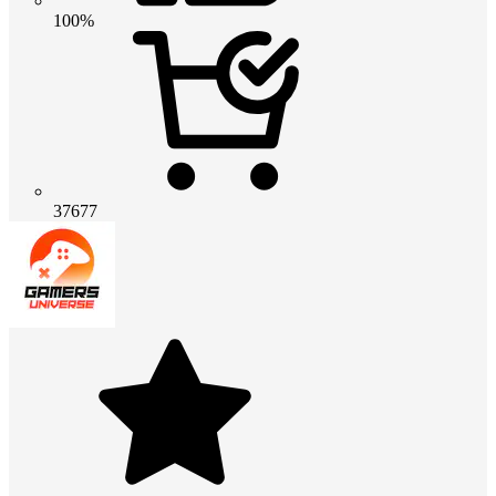
100%
37677