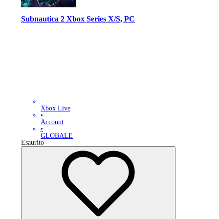
Subnautica 2 Xbox Series X/S, PC
Xbox Live
•
Account
•
GLOBALE
Esaurito