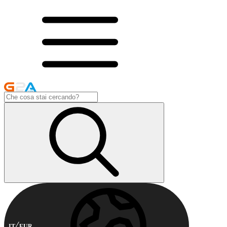
IT
EUR