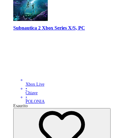
Subnautica 2 Xbox Series X/S, PC
Xbox Live
•
Chiave
•
POLONIA
Esaurito