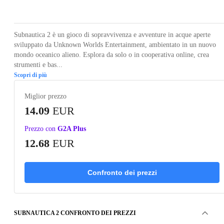
Loading...
Loading...
Loading...
Loading...
Loading
Subnautica 2 è un gioco di sopravvivenza e avventure in acque aperte
sviluppato da Unknown Worlds Entertainment, ambientato in un nuovo
mondo oceanico alieno. Esplora da solo o in cooperativa online, crea
strumenti e bas...
Scopri di più
Miglior prezzo
14.09
EUR
Prezzo con
G2A Plus
12.68
EUR
Confronto dei prezzi
SUBNAUTICA 2 CONFRONTO DEI PREZZI