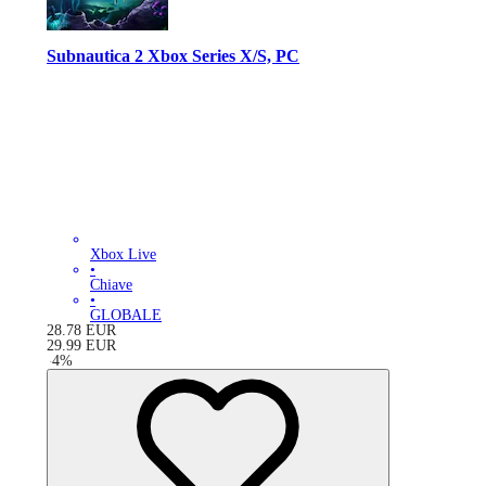
Subnautica 2 Xbox Series X/S, PC
Xbox Live
•
Chiave
•
GLOBALE
28.78
EUR
29.99
EUR
-
4
%