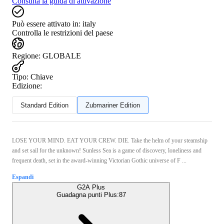
Consulta la guida di attivazione
Può essere attivato in:
italy
Controlla le restrizioni del paese
Regione
:
GLOBALE
Tipo
:
Chiave
Edizione:
Standard Edition
Zubmariner Edition
LOSE YOUR MIND. EAT YOUR CREW. DIE. Take the helm of your steamship
and set sail for the unknown! Sunless Sea is a game of discovery, loneliness and
frequent death, set in the award-winning Victorian Gothic universe of F ...
Espandi
G2A Plus
Guadagna punti Plus:
87