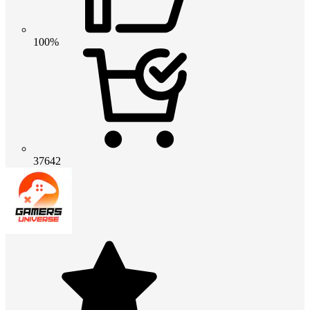
100%
37642