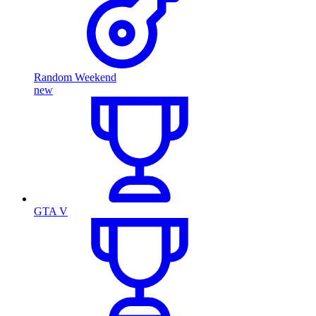
Random Weekend
new
GTA V