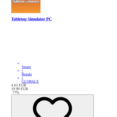
Tabletop Simulator PC
Steam
•
Regalo
•
GLOBALE
4.63
EUR
19.99
EUR
-
77
%