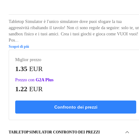
Loading...
Loading...
Loading...
Loading...
Loading
Tabletop Simulator è l'unico simulatore dove puoi sfogare la tua
aggressività ribaltando il tavolo! Non ci sono regole da seguire: solo te, u
sandbox fisico e i tuoi amici. Crea i tuoi giochi e gioca come VUOI vuoi!
Pos...
Scopri di più
Miglior prezzo
1.35
EUR
Prezzo con
G2A Plus
1.22
EUR
Confronto dei prezzi
TABLETOP SIMULATOR CONFRONTO DEI PREZZI