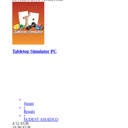
Tabletop Simulator PC
Steam
•
Regalo
•
SUDEST ASIATICO
4.52
EUR
19.99
EUR