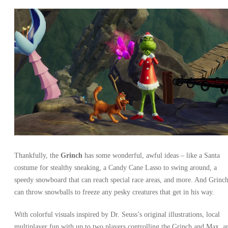
Thankfully, the
Grinch
has some wonderful, awful ideas – like a Santa
costume for stealthy sneaking, a Candy Cane Lasso to swing around, a
speedy snowboard that can reach special race areas, and more. And Grinc
can throw snowballs to freeze any pesky creatures that get in his way.
With colorful visuals inspired by Dr. Seuss’s original illustrations, local
multiplayer fun with up to two players controlling the Grinch and Max, a