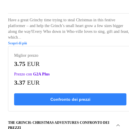
Loading...
Loading...
Loading...
Loading...
Loading
Have a great Grinchy time trying to steal Christmas in this festive
platformer – and help the Grinch’s small heart grow a few sizes bigger
along the way!Every Who down in Who-ville loves to sing, gift and feast
which...
Scopri di più
Miglior prezzo
3.75
EUR
Prezzo con
G2A Plus
3.37
EUR
Confronto dei prezzi
THE GRINCH: CHRISTMAS ADVENTURES CONFRONTO DEI
PREZZI