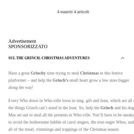
4
esauriti 4 articoli
Advertisement
SPONSORIZZATO
SUL THE GRINCH: CHRISTMAS ADVENTURES
Have a great
Grinchy
time trying to steal
Christmas
in this festive
platformer – and help the
Grinch’s
small heart grow a few sizes bigger
along the way!
Every Who down in Who-ville loves to sing, gift and feast, which are all 
the things Grinch can’t stand in the least. So, help the
Grinch
and his dog
Max set out to steal all the presents in Who-ville. You’ll have to be sneak
to avoid the bothersome babble of carol singers, the ever-eager Whos, and
all of the tinsel, trimmings and trappings of the Christmas season.