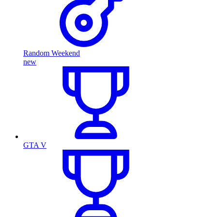
Random Weekend
new
GTA V