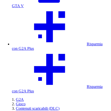
GTA V
Risparmia
con G2A Plus
Risparmia
con G2A Plus
G2A
Gioco
Contenuti scaricabili (DLC)