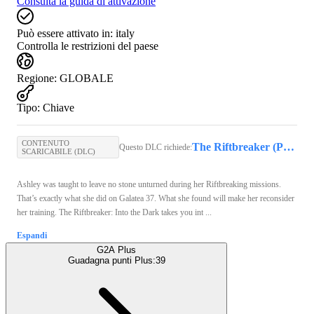
Consulta la guida di attivazione
Può essere attivato in:
italy
Controlla le restrizioni del paese
Regione
:
GLOBALE
Tipo
:
Chiave
CONTENUTO
The Riftbreaker (PC) - Steam Key - GLOBAL
Questo DLC richiede:
SCARICABILE (DLC)
Ashley was taught to leave no stone unturned during her Riftbreaking missions.
That’s exactly what she did on Galatea 37. What she found will make her reconsider
her training. The Riftbreaker: Into the Dark takes you int ...
Espandi
G2A Plus
Guadagna punti Plus:
39