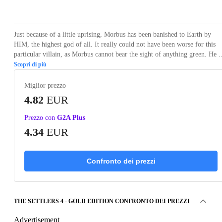
Loading...
Loading...
Loading...
Loading...
Loading
Just because of a little uprising, Morbus has been banished to Earth by
HIM, the highest god of all. It really could not have been worse for this
particular villain, as Morbus cannot bear the sight of anything green. He ..
Scopri di più
Miglior prezzo
4.82
EUR
Prezzo con
G2A Plus
4.34
EUR
Confronto dei prezzi
THE SETTLERS 4 - GOLD EDITION CONFRONTO DEI PREZZI
Advertisement