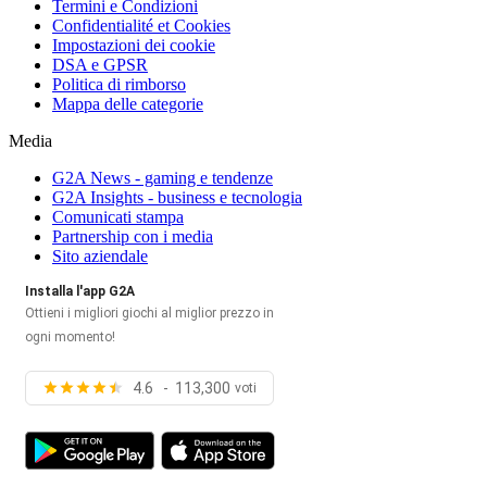
Termini e Condizioni
Confidentialité et Cookies
Impostazioni dei cookie
DSA e GPSR
Politica di rimborso
Mappa delle categorie
Media
G2A News - gaming e tendenze
G2A Insights - business e tecnologia
Comunicati stampa
Partnership con i media
Sito aziendale
Installa l'app G2A
Ottieni i migliori giochi al miglior prezzo in
ogni momento!
4.6 - 113,300
voti