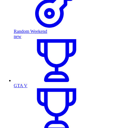
Random Weekend
new
GTA V