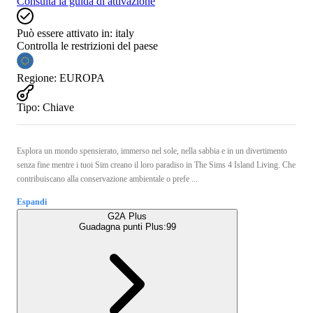
Consulta la guida di attivazione
Può essere attivato in:
italy
Controlla le restrizioni del paese
Regione
:
EUROPA
Tipo
:
Chiave
Esplora un mondo spensierato, immerso nel sole, nella sabbia e in un divertimento
senza fine mentre i tuoi Sim creano il loro paradiso in The Sims 4 Island Living. Che
contribuiscano alla conservazione ambientale o prefe ...
Espandi
G2A Plus
Guadagna punti Plus:
99