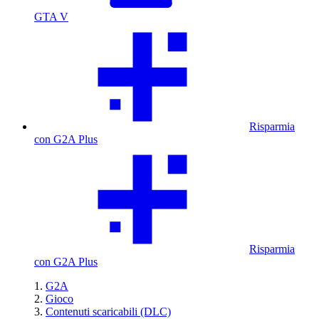
GTA V
Risparmia
con G2A Plus
Risparmia
con G2A Plus
G2A
Gioco
Contenuti scaricabili (DLC)