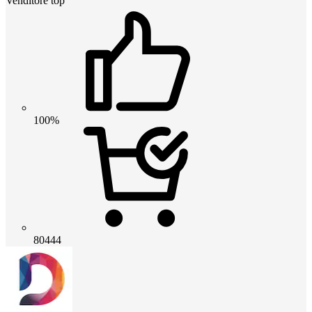
Venditore top
100%
80444