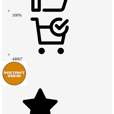
100%
44067