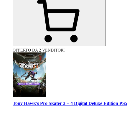
OFFERTO DA 2 VENDITORI
Tony Hawk's Pro Skater 3 + 4 Digital Deluxe Edition PS5