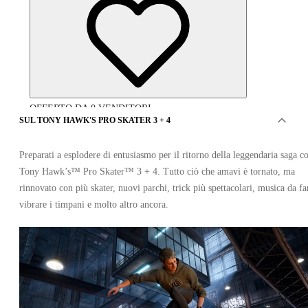
OFFERTO DA 0 VENDITORI
SUL TONY HAWK'S PRO SKATER 3 + 4
Preparati a esplodere di entusiasmo per il ritorno della leggendaria saga c
Tony Hawk’s™ Pro Skater™ 3 + 4. Tutto ciò che amavi è tornato, ma
rinnovato con più skater, nuovi parchi, trick più spettacolari, musica da fa
vibrare i timpani e molto altro ancora.
Tony Hawk's Pro Skater 3 + 4 PC