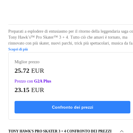
Loading...
Loading...
Loading...
Loading...
Loading
Preparati a esplodere di entusiasmo per il ritorno della leggendaria saga c
Tony Hawk’s™ Pro Skater™ 3 + 4. Tutto ciò che amavi è tornato, ma
rinnovato con più skater, nuovi parchi, trick più spettacolari, musica da fa.
Scopri di più
Miglior prezzo
25.72
EUR
Prezzo con
G2A Plus
23.15
EUR
Confronto dei prezzi
TONY HAWK'S PRO SKATER 3 + 4 CONFRONTO DEI PREZZI