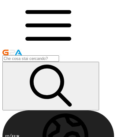
IT
EUR