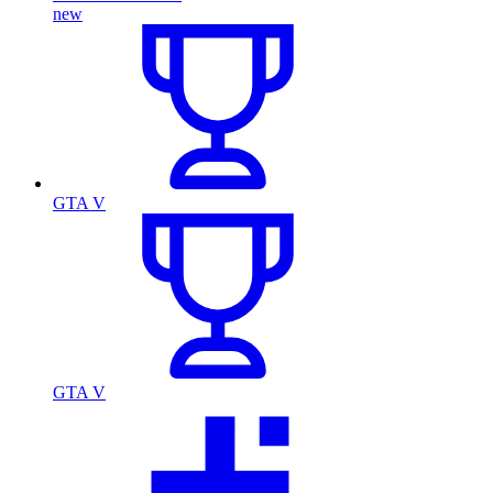
new
GTA V
GTA V