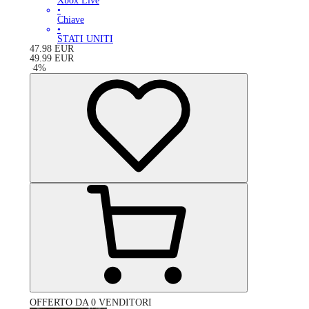
Xbox Live
•
Chiave
•
STATI UNITI
47.98
EUR
49.99
EUR
-
4
%
OFFERTO DA 0 VENDITORI