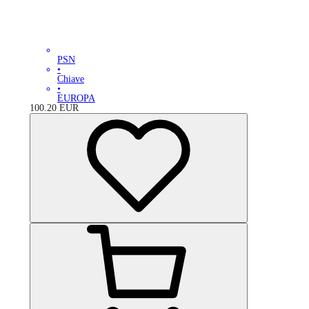
PSN
•
Chiave
•
EUROPA
100.20
EUR