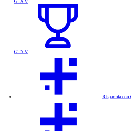
GTA V
GTA V
Risparmia con