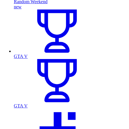
Random Weekend
new
GTA V
GTA V