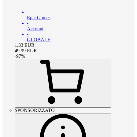
Epic Games
•
Account
•
GLOBALE
1.33
EUR
49.99
EUR
-
97
%
SPONSORIZZATO