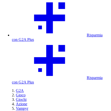
Risparmia
con G2A Plus
Risparmia
con G2A Plus
G2A
Gioco
Giochi
Azione
Vampyr