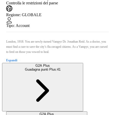
Controlla le restrizioni del paese
Regione
:
GLOBALE
Tipo
:
Account
London, 1918. You are newly-turned Vampyr Dr. Jonathan Reid. As a doctor, you
must find a cure to save the city’s flu-ravaged citizens. As a Vampyr, you are cursed
to feed on those you vowed to heal.
Espandi
G2A Plus
Guadagna punti Plus:
41
G2A Plus