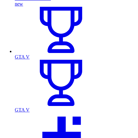
new
GTA V
GTA V