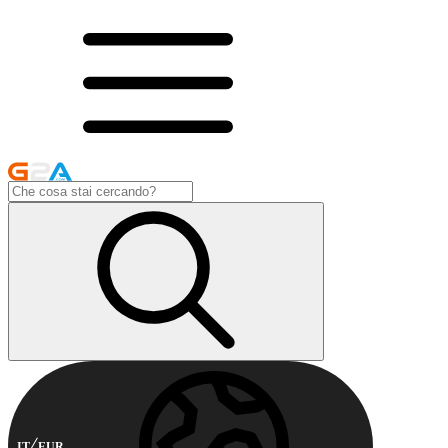
IT
EUR