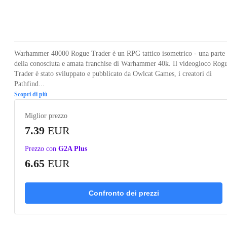
Loading...
Loading...
Loading...
Loading...
Loading
Warhammer 40000 Rogue Trader è un RPG tattico isometrico - una parte
della conosciuta e amata franchise di Warhammer 40k. Il videogioco Rog
Trader è stato sviluppato e pubblicato da Owlcat Games, i creatori di
Pathfind...
Scopri di più
Miglior prezzo
7.39
EUR
Prezzo con
G2A Plus
6.65
EUR
Confronto dei prezzi