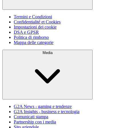
Termini e Condizioni
Confidentialité et Cookies
Impostazioni dei cookie
DSA e GPSR
Politica di rimborso
Mappa delle categorie
Media
G2A News - gaming e tendenze
G2A Insights - business e tecnologia
Comunicati stampa
Partnership con i media
Sito aziendale