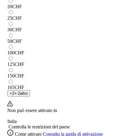
20
CHF
25
CHF
30
CHF
50
CHF
100
CHF
125
CHF
150
CHF
165
CHF
+
2
+
-2
altro
Non può essere attivato in
Italia
Controlla le restrizioni del paese
Come attivare
Consulta la guida di attivazione