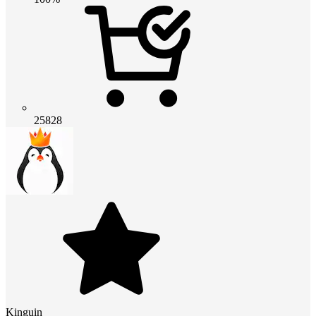
25828
Kinguin