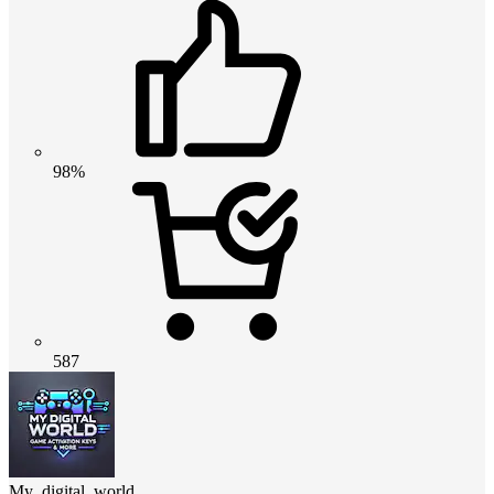
98%
587
My_digital_world