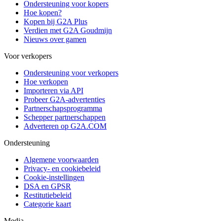
Ondersteuning voor kopers
Hoe kopen?
Kopen bij G2A Plus
Verdien met G2A Goudmijn
Nieuws over gamen
Voor verkopers
Ondersteuning voor verkopers
Hoe verkopen
Importeren via API
Probeer G2A-advertenties
Partnerschapsprogramma
Schepper partnerschappen
Adverteren op G2A.COM
Ondersteuning
Algemene voorwaarden
Privacy- en cookiebeleid
Cookie-instellingen
DSA en GPSR
Restitutiebeleid
Categorie kaart
Media