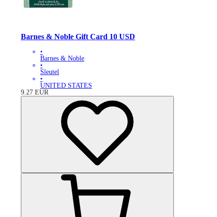
Barnes & Noble Gift Card 10 USD
•
Barnes & Noble
•
Sleutel
•
UNITED STATES
9.27
EUR