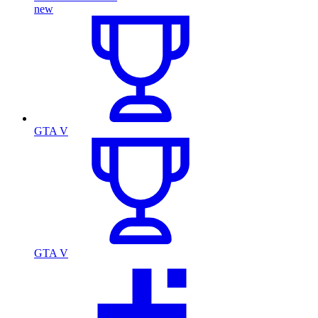
new
GTA V
GTA V