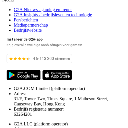
G2A Nieuws - gaming en trends
G2A Insights - bedrijfsleven en technologie
Persberichten
Mediapartnerschap
Bedrijfswebsite
Installeer de G2A-app
Krijg overal geweldige aanbiedingen voor games!
4.6-113.300
stemmen
G2A.COM Limited
(platform operator)
Adres:
31/F, Tower Two, Times Square, 1 Matheson Street,
Causeway Bay, Hong Kong
Bedrijfs registratie nummer:
63264201
G2A LLC
(platform operator)