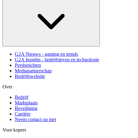
G2A Nieuws - gaming en trends
G2A Insights - bedrijfsleven en technologie
Persberichten
Mediapartnerschap
Bedrijfswebsite
Over
Bedrijf
Marktplaats
Beveiliging
Carrière
Neem contact op met
Voor kopers