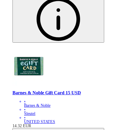
Barnes & Noble Gift Card 15 USD
•
Barnes & Noble
•
Sleutel
•
UNITED STATES
14.32
EUR