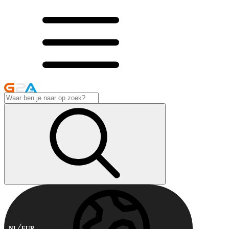
NL
EUR