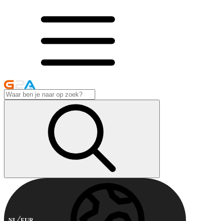
NL
EUR