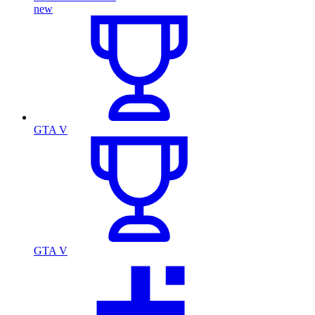
new
GTA V
GTA V