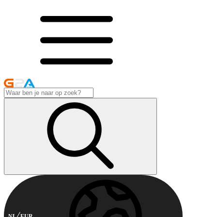
NL
EUR