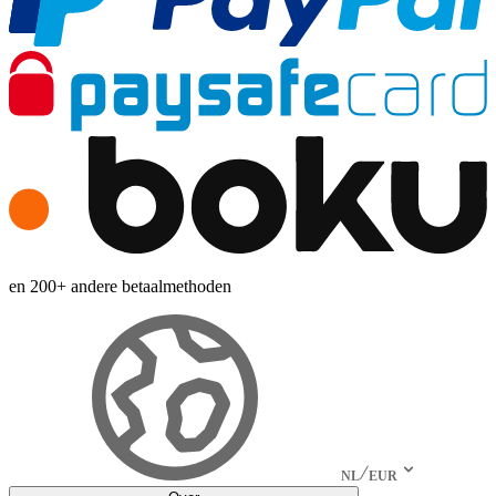
en 200+ andere betaalmethoden
NL
EUR