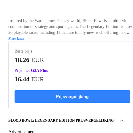
Loading...
Loading...
Loading...
Loading...
Loading
Inspired by the Warhammer Fantasy world, Blood Bowl is an ultra-violen
combination of strategy and sports games.The Legendary Edition features
20 playable races, including 11 that are totally new, each offering its own 
Meer lezen
Beste prijs
18.26
EUR
Prijs met
G2A Plus
16.44
EUR
Prijsvergelijking
BLOOD BOWL: LEGENDARY EDITION PRIJSVERGELIJKING
Advertisement