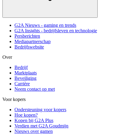
G2A Nieuws - gaming en trends
G2A Insights - bedrijfsleven en technologie
Persberichten
Mediapartnerschap
Bedrijfswebsite
Over
Bedrijf
Marktplaats
Beveiliging
Carrière
Neem contact op met
Voor kopers
Ondersteuning voor kopers
Hoe kopen?
Kopen bij G2A Plus
Verdien met G2A Goudmijn
Nieuws over gamen