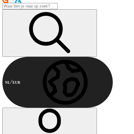
NL
EUR