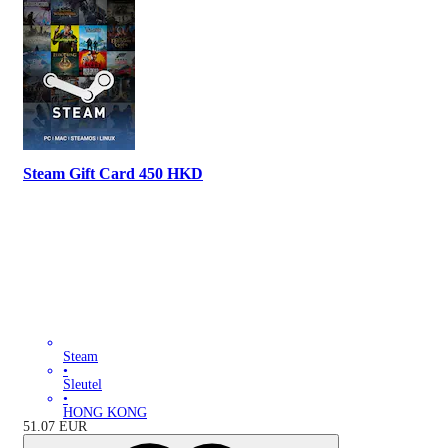
Steam Gift Card 450 HKD
Steam
•
Sleutel
•
HONG KONG
51.07
EUR