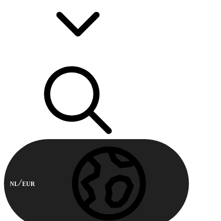
NL
EUR