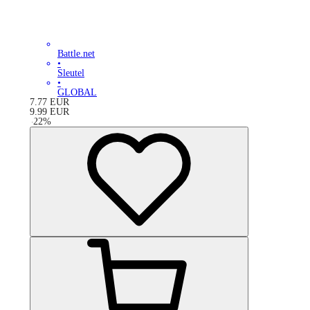
Battle.net
•
Sleutel
•
GLOBAL
7.77
EUR
9.99
EUR
-
22
%