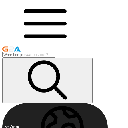
NL
EUR