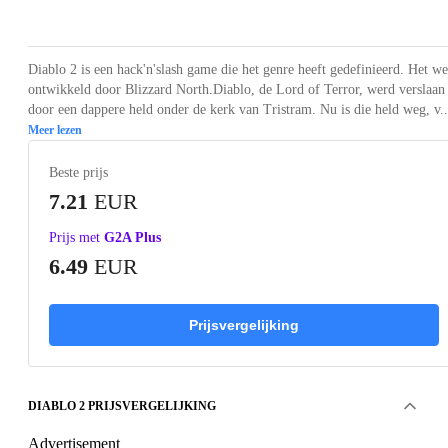
Loading...
Loading...
Loading...
Loading...
Loading
Diablo 2 is een hack'n'slash game die het genre heeft gedefinieerd. Het w
ontwikkeld door Blizzard North.Diablo, de Lord of Terror, werd verslaan
door een dappere held onder de kerk van Tristram. Nu is die held weg, v..
Meer lezen
Beste prijs
7.21
EUR
Prijs met
G2A Plus
6.49
EUR
Prijsvergelijking
DIABLO 2 PRIJSVERGELIJKING
Advertisement