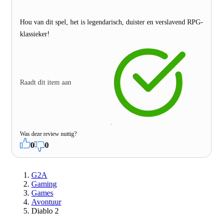
Hou van dit spel, het is legendarisch, duister en verslavend RPG-
klassieker!
Raadt dit item aan
Was deze review nuttig?
0
0
G2A
Gaming
Games
Avontuur
Diablo 2