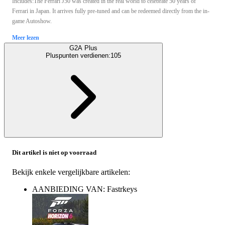
Includes:The Ferrari J50 was created in the real world to celebrate 50 years of
Ferrari in Japan. It arrives fully pre-tuned and can be redeemed directly from the in-
game Autoshow.
Meer lezen
G2A Plus
Pluspunten verdienen:
105
Dit artikel is niet op voorraad
Bekijk enkele vergelijkbare artikelen:
AANBIEDING VAN: Fastrkeys