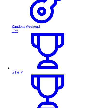
Random Weekend
new
GTA V