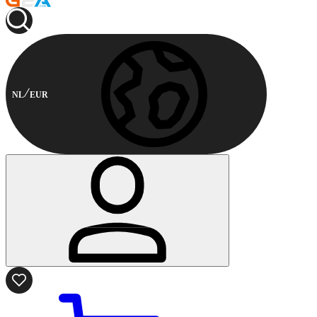
NL
EUR