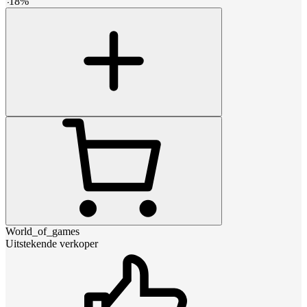
-
18
%
World_of_games
Uitstekende verkoper