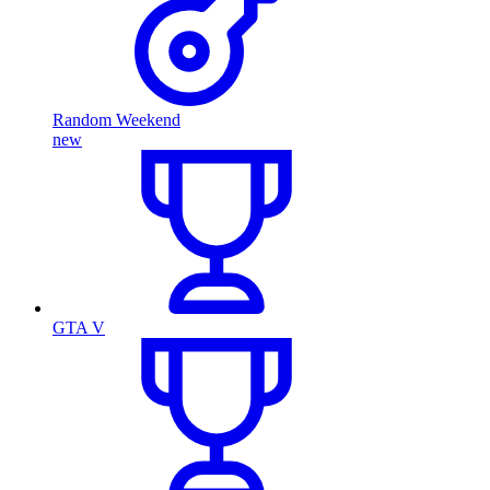
Random Weekend
new
GTA V