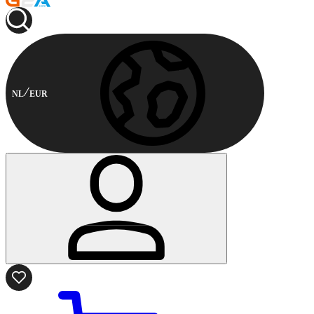
NL
EUR