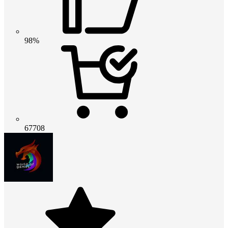
98%
67708