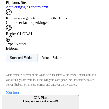
Platform
:
Steam
Activeringsgids controleren
Kan worden geactiveerd in:
netherlands
Controleer landbeperkingen
Regio
:
GLOBAL
Type
:
Sleutel
Edition:
Standard Edition
Deluxe Edition
Guild Wars 2: Secrets of the Obscure is the latest Guild Wars 2 expansion. In a
world finally safe from the Elder Dragons' corruption, new threats rise to seek
power. Embark on an epic journey and uncover the mysterie ...
Meer lezen
G2A Plus
Pluspunten verdienen:
49