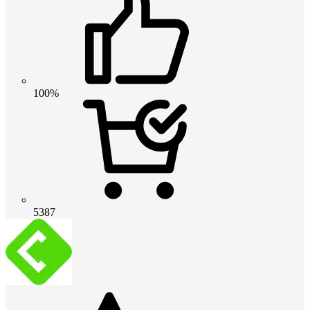
100%
5387