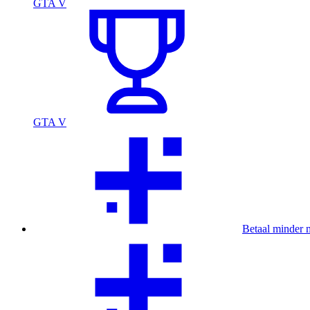
GTA V
GTA V
Betaal minder 