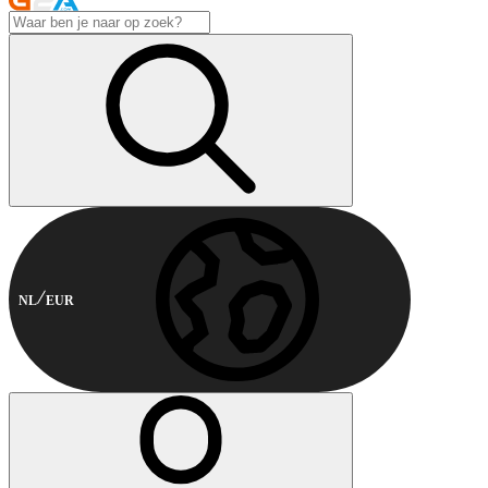
NL
EUR