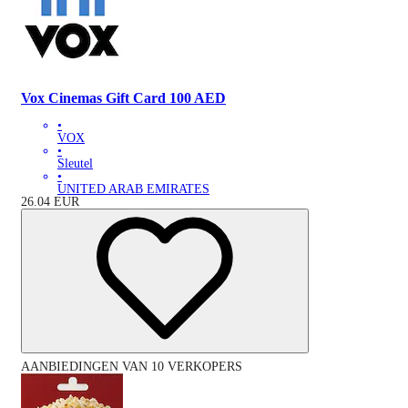
Vox Cinemas Gift Card 100 AED
•
VOX
•
Sleutel
•
UNITED ARAB EMIRATES
26.04
EUR
AANBIEDINGEN VAN 10 VERKOPERS