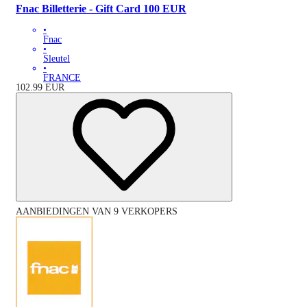
Fnac Billetterie - Gift Card 100 EUR
•
Fnac
•
Sleutel
•
FRANCE
102.99
EUR
AANBIEDINGEN VAN 9 VERKOPERS