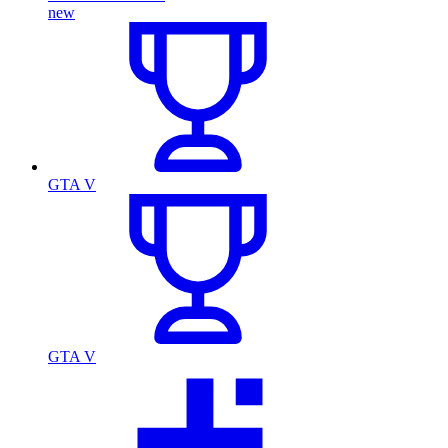
new
GTA V
GTA V