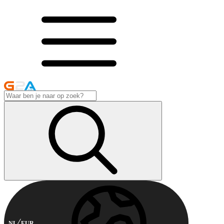
NL
EUR