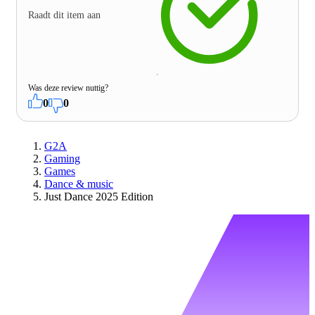
Raadt dit item aan
Was deze review nuttig?
0
0
G2A
Gaming
Games
Dance & music
Just Dance 2025 Edition