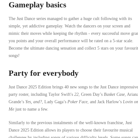
Gameplay basics
The Just Dance series managed to gather a huge cult following with its
simple, yet addictive gameplay. Watch the dancers on your screen and
mimic their moves while keeping the rhythm - every successful move gra
you points and your overall performance will be rated on a 5-star scale.
Become the ultimate dancing sensation and collect 5 stars on your favouri
songs!
Party for everybody
Just Dance 2025 Edition brings 40 new songs to the Just Dance impressiv
party roster, including Taylor Swift's
22
, Green Day’s
Basket Case
, Arian
Grande’s
Yes, and?
, Lady Gaga’s
Poker Face
, and Jack Harlow’s
Lovin o
Me
just to name a few.
Similarly to the previous instalments of the well-known franchise, Just
Dance 2025 Edition allows its players to choose their favourite musical
challenges by including songs of various difficulty levels. Some songs can