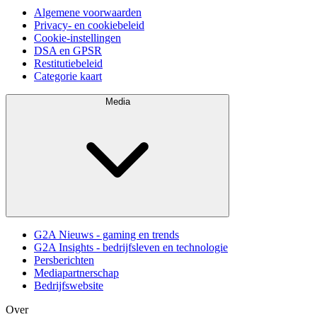
Algemene voorwaarden
Privacy- en cookiebeleid
Cookie-instellingen
DSA en GPSR
Restitutiebeleid
Categorie kaart
Media
G2A Nieuws - gaming en trends
G2A Insights - bedrijfsleven en technologie
Persberichten
Mediapartnerschap
Bedrijfswebsite
Over