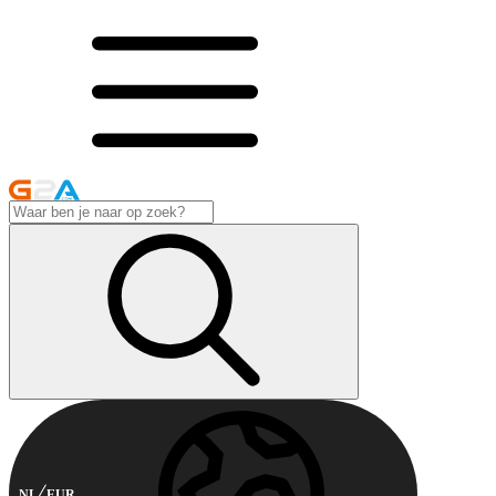
NL
EUR