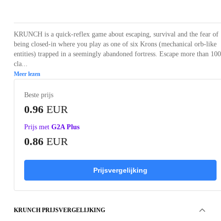
Loading...
Loading...
Loading...
Loading...
Loading
KRUNCH is a quick-reflex game about escaping, survival and the fear of
being closed-in where you play as one of six Krons (mechanical orb-like
entities) trapped in a seemingly abandoned fortress. Escape more than 100
cla...
Meer lezen
Beste prijs
0.96
EUR
Prijs met
G2A Plus
0.86
EUR
Prijsvergelijking
KRUNCH PRIJSVERGELIJKING