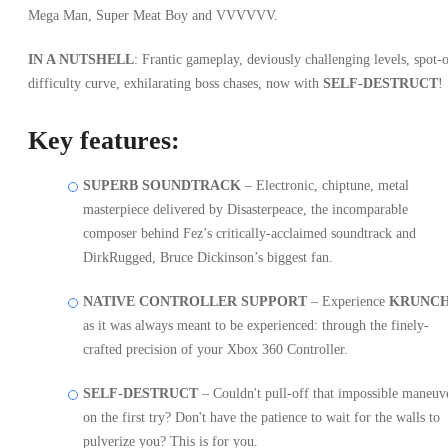
Mega Man, Super Meat Boy and VVVVVV.
IN A NUTSHELL
: Frantic gameplay, deviously challenging levels, spot-
difficulty curve, exhilarating boss chases, now with
SELF-DESTRUCT
!
Key features:
SUPERB SOUNDTRACK
– Electronic, chiptune, metal
masterpiece delivered by Disasterpeace, the incomparable
composer behind Fez’s critically-acclaimed soundtrack and
DirkRugged, Bruce Dickinson’s biggest fan.
NATIVE CONTROLLER SUPPORT
– Experience
KRUNC
as it was always meant to be experienced: through the finely-
crafted precision of your Xbox 360 Controller.
SELF-DESTRUCT
– Couldn't pull-off that impossible maneuv
on the first try? Don't have the patience to wait for the walls to
pulverize you? This is for you.