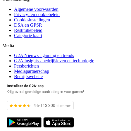
Algemene voorwaarden
Privacy- en cookiebeleid
Cookie-instellingen
DSA en GPSR
Restitutiebeleid
Categorie kaart
Media
G2A Nieuws - gaming en trends
G2A Insights - bedrijfsleven en technologie
Persberichten
Mediapartnerschap
Bedrijfswebsite
Installeer de G2A-app
Krijg overal geweldige aanbiedingen voor games!
4.6-113.300
stemmen