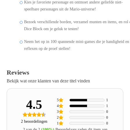
Kies je favoriete personage en ontmoet andere geliefde niet-
speelbare personages uit de Mario-universe!
Bezoek verschillende borden, verzamel munten en items, en rol 
Dice Block om je geluk te testen!
Neem het op in 100 spannende mini-games die je handigheid en
reflexen op de proef stellen!
Reviews
Bekijk wat onze klanten van deze titel vinden
4.5
5
1
4
1
3
0
2
0
2 beoordelingen
1
0
2 van de 2
(100%)
Beoordelaars raden dit item aan