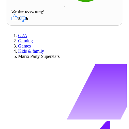
Was deze review nuttig?
0
6
G2A
Gaming
Games
Kids & family
Mario Party Superstars