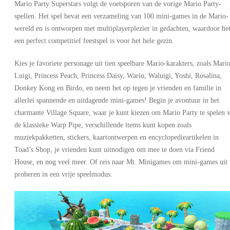
Mario Party Superstars volgt de voetsporen van de vorige Mario Party-
spellen. Het spel bevat een verzameling van 100 mini-games in de Mario-
wereld en is ontworpen met multiplayerplezier in gedachten, waardoor he
een perfect competitief feestspel is voor het hele gezin.
Kies je favoriete personage uit tien speelbare Mario-karakters, zoals Mario
Luigi, Princess Peach, Princess Daisy, Wario, Waluigi, Yoshi, Rosalina,
Donkey Kong en Birdo, en neem het op tegen je vrienden en familie in
allerlei spannende en uitdagende mini-games! Begin je avontuur in het
charmante Village Square, waar je kunt kiezen om Mario Party te spelen v
de klassieke Warp Pipe, verschillende items kunt kopen zoals
muziekpakketten, stickers, kaartontwerpen en encyclopedieartikelen in
Toad’s Shop, je vrienden kunt uitnodigen om mee te doen via Friend
House, en nog veel meer. Of reis naar Mt. Minigames om mini-games uit 
proberen in een vrije speelmodus.