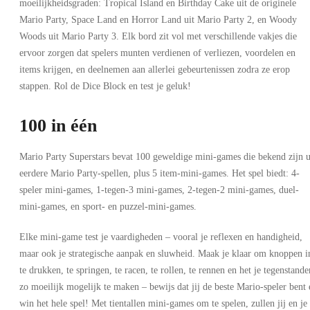
moeilijkheidsgraden: Tropical Island en Birthday Cake uit de originele
Mario Party, Space Land en Horror Land uit Mario Party 2, en Woody
Woods uit Mario Party 3. Elk bord zit vol met verschillende vakjes die
ervoor zorgen dat spelers munten verdienen of verliezen, voordelen en
items krijgen, en deelnemen aan allerlei gebeurtenissen zodra ze erop
stappen. Rol de Dice Block en test je geluk!
100 in één
Mario Party Superstars bevat 100 geweldige mini-games die bekend zijn u
eerdere Mario Party-spellen, plus 5 item-mini-games. Het spel biedt: 4-
speler mini-games, 1-tegen-3 mini-games, 2-tegen-2 mini-games, duel-
mini-games, en sport- en puzzel-mini-games.
Elke mini-game test je vaardigheden – vooral je reflexen en handigheid,
maar ook je strategische aanpak en sluwheid. Maak je klaar om knoppen i
te drukken, te springen, te racen, te rollen, te rennen en het je tegenstande
zo moeilijk mogelijk te maken – bewijs dat jij de beste Mario-speler bent 
win het hele spel! Met tientallen mini-games om te spelen, zullen jij en je