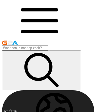
NL
EUR