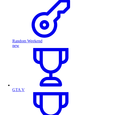
Random Weekend
new
GTA V