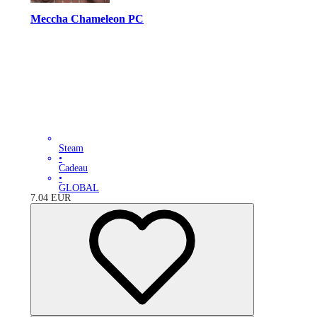
Meccha Chameleon PC
Steam
•
Cadeau
•
GLOBAL
7.04
EUR