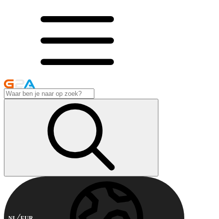
NL
EUR