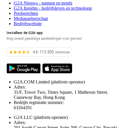
G2A Nieuws - gaming en trends
G2A Insights - bedrijfsleven en technologie
Persberichten
Mediapartnerschap
Bedrijfswebsite
Installeer de G2A-app
Krijg overal geweldige aanbiedingen voor games!
4.6-113.300
stemmen
G2A.COM Limited
(platform operator)
Adres:
31/F, Tower Two, Times Square, 1 Matheson Street,
Causeway Bay, Hong Kong
Bedrijfs registratie nummer:
63264201
G2A LLC
(platform operator)
Adres:
701 South Carson Street, Suite 200, Carson City, Nevada