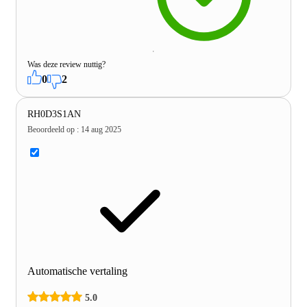
Was deze review nuttig?
0
2
RH0D3S1AN
Beoordeeld op
:
14 aug 2025
Automatische vertaling
5.0