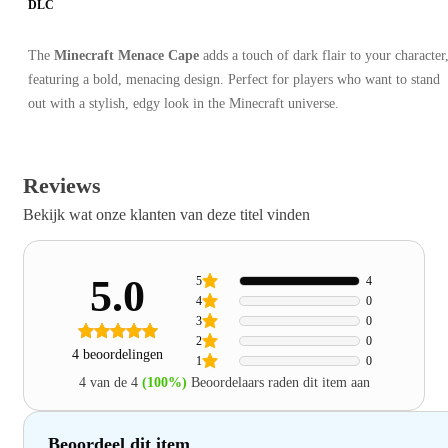
DLC
The
Minecraft Menace Cape
adds a touch of dark flair to your character
featuring a bold, menacing design. Perfect for players who want to stand
out with a stylish, edgy look in the Minecraft universe.
Reviews
Bekijk wat onze klanten van deze titel vinden
5.0
5
4
4
0
3
0
2
0
4 beoordelingen
1
0
4 van de 4
(100%)
Beoordelaars raden dit item aan
Beoordeel dit item