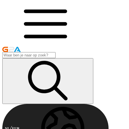
NL
EUR