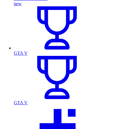
new
GTA V
GTA V