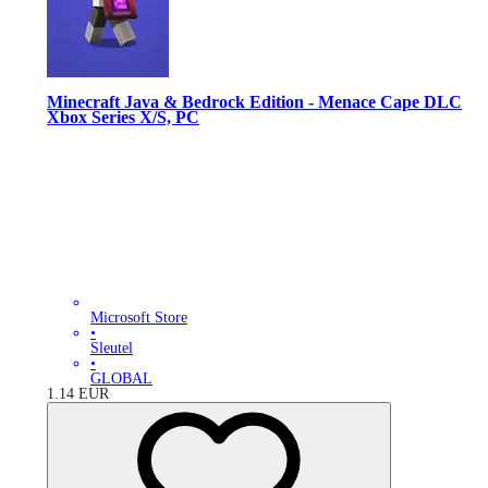
Minecraft Java & Bedrock Edition - Menace Cape DLC
Xbox Series X/S, PC
Microsoft Store
•
Sleutel
•
GLOBAL
1.14
EUR