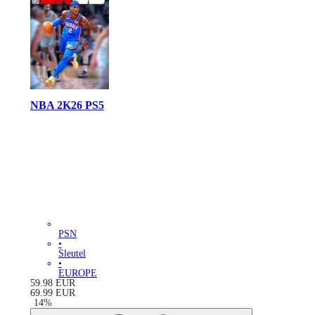
NBA 2K26 PS5
PSN
•
Sleutel
•
EUROPE
59.98
EUR
69.99
EUR
-
14
%