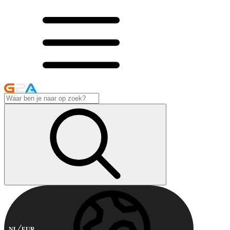
NL
EUR