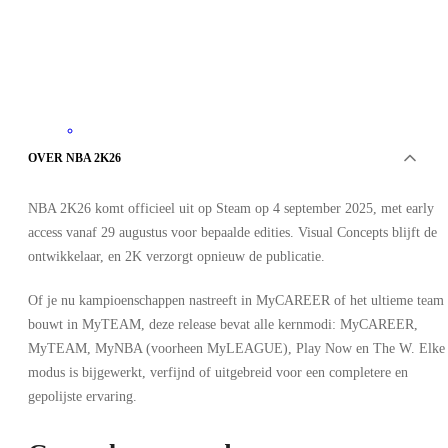
Steam
•
OVER NBA 2K26
Account
•
GLOBAL
NBA 2K26 komt officieel uit op Steam op 4 september 2025, met early
18.18
EUR
69.99
EUR
access vanaf 29 augustus voor bepaalde edities. Visual Concepts blijft de
-
74
%
ontwikkelaar, en 2K verzorgt opnieuw de publicatie.
Of je nu kampioenschappen nastreeft in MyCAREER of het ultieme team
bouwt in MyTEAM, deze release bevat alle kernmodi: MyCAREER,
MyTEAM, MyNBA (voorheen MyLEAGUE), Play Now en The W. Elke
modus is bijgewerkt, verfijnd of uitgebreid voor een completere en
gepolijste ervaring.