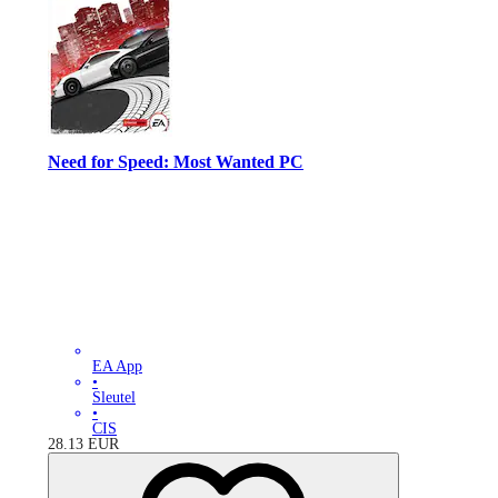
Need for Speed: Most Wanted PC
EA App
•
Sleutel
•
CIS
28.13
EUR