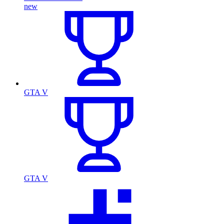
new
GTA V
GTA V