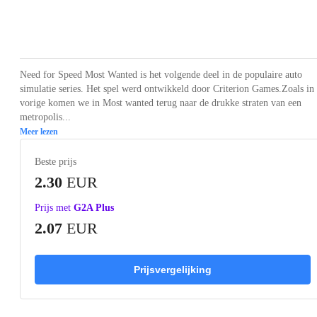
Loading...
Loading...
Loading...
Loading...
Loading
Need for Speed Most Wanted is het volgende deel in de populaire auto
simulatie series. Het spel werd ontwikkeld door Criterion Games.Zoals in
vorige komen we in Most wanted terug naar de drukke straten van een
metropolis...
Meer lezen
Beste prijs
2.30
EUR
Prijs met
G2A Plus
2.07
EUR
Prijsvergelijking