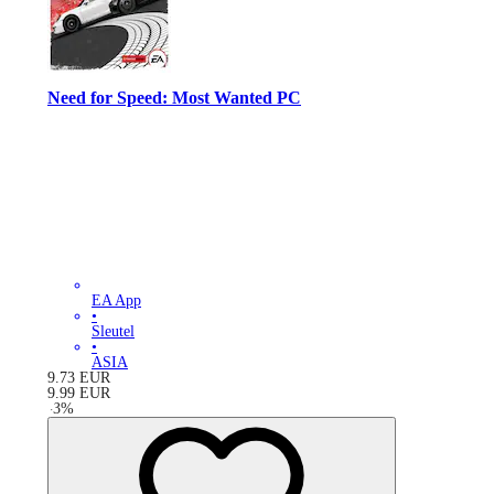
Need for Speed: Most Wanted PC
EA App
•
Sleutel
•
ASIA
9.73
EUR
9.99
EUR
-
3
%