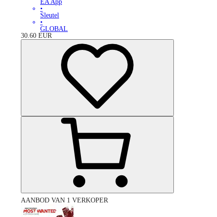
EA App
•
Sleutel
•
GLOBAL
30.60
EUR
AANBOD VAN 1 VERKOPER