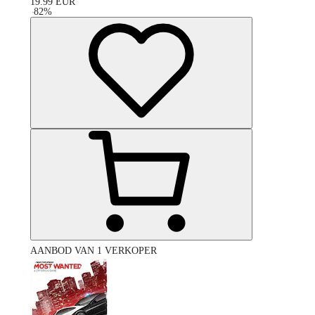
19.99
EUR
-
82
%
AANBOD VAN 1 VERKOPER