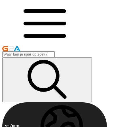
NL
EUR