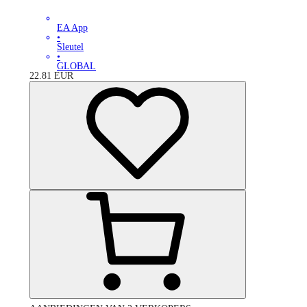
EA App
•
Sleutel
•
GLOBAL
22.81
EUR