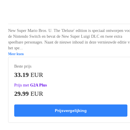
Loading...
Loading...
Loading...
Loading...
Loading
New Super Mario Bros. U. The 'Deluxe' edition is speciaal ontworpen vo
de Nintendo Switch en bevat de New Super Luigi DLC en twee extra
speelbare personages. Naast de nieuwe inhoud in deze vernieuwde editie 
het spe...
Meer lezen
Beste prijs
33.19
EUR
Prijs met
G2A Plus
29.99
EUR
Prijsvergelijking