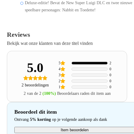
Deluxe-editie! Bevat de New Super Luigi DLC en twee nieuwe
speelbare personages: Nabbit en Toedette!
Reviews
Bekijk wat onze klanten van deze titel vinden
5.0
5
2
4
0
3
0
2
0
2 beoordelingen
1
0
2 van de 2
(100%)
Beoordelaars raden dit item aan
Beoordeel dit item
Ontvang
5% korting
op je volgende aankoop als dank
Item beoordelen