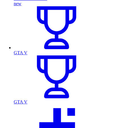
new
GTA V
GTA V