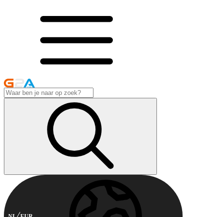
NL
EUR